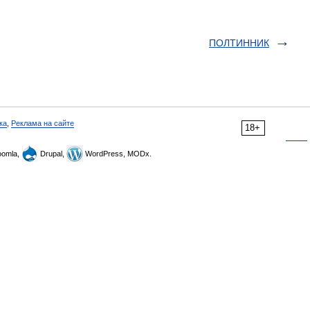
ПОЛТИННИК
ка
,
Реклама на сайте
18+
omla,
Drupal,
WordPress, MODx.