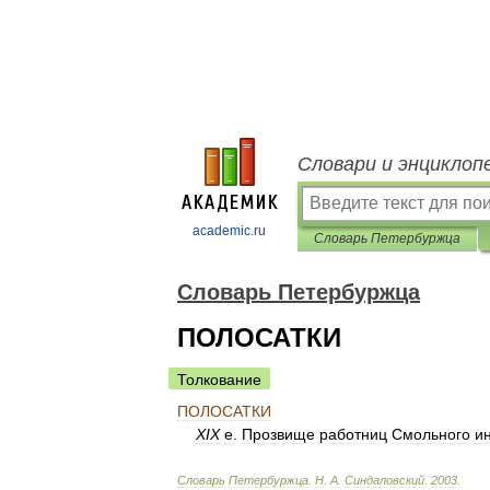
Словари и энциклоп
academic.ru
Словарь Петербуржца
Словарь Петербуржца
ПОЛОСАТКИ
Толкование
ПОЛОСАТКИ
XIX
е
.
Прозвище
работниц
Смольного
и
Словарь
Петербуржца
.
Н
.
А
.
Синдаловский
.
2003
.