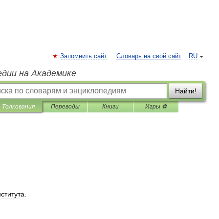
Запомнить сайт
Словарь на свой сайт
RU
едии на Академике
Найти!
Толкования
Переводы
Книги
Игры ⚽
нститута
.